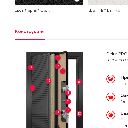
Цвет: Черный шелк
Цвет: ПВХ Бьянко
Конструкция
Delta PRO
1
этом сохр
15
14
13
Пр
12
5
Пол
3
8
За
Осн
9
7
11
Ба
10
Зап
рег