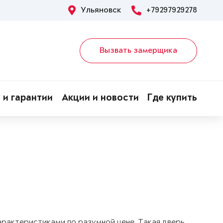
Ульяновск
+79297929278
Вызвать замерщика
 и гарантии
Акции и новости
Где купить
арактеристиками по разумной цене. Такая дверь