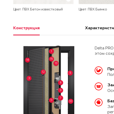
Цвет: ПВХ Бетон известковый
Цвет: ПВХ Бьянко
Конструкция
Характеристи
Delta PRO
1
этом сохр
15
14
13
Пр
12
5
Пол
3
8
За
Осн
9
7
11
Ба
10
Зап
рег