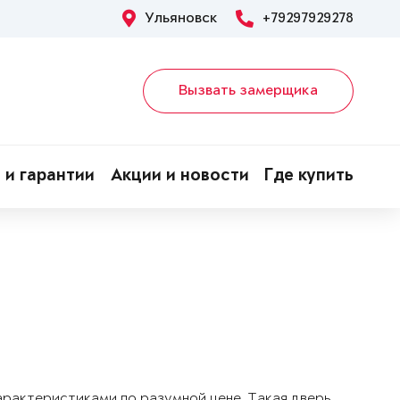
Ульяновск
+79297929278
Вызвать замерщика
 и гарантии
Акции и новости
Где купить
арактеристиками по разумной цене. Такая дверь