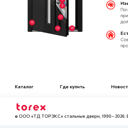
Из
9
Поч
при
17
дол
15
14
16
Ес
Сов
про
Каталог
Где купить
Новост
© ООО «ТД ТОРЭКС» стальные двери, 1990—2026. 