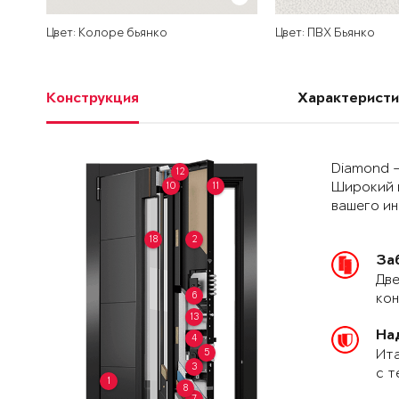
Цвет: Колоре бьянко
Цвет: ПВХ Бьянко
Конструкция
Характеристи
Diamond –
12
10
11
Широкий 
вашего и
18
2
За
Две
6
кон
13
На
4
5
Ита
3
с т
1
8
7