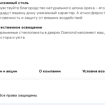
ысканный стиль
увствуйте благородство натурального шпона ореха – его
дадут вашему дому уникальный характер. А атмосферос
говечность и защиту от внешних воздействий.
тественное освещение
ременные стеклопакеты в дверях Diamond наполняют ваш
стора и уюта.
и и акции
О компании
Условия во
Все права защищены.