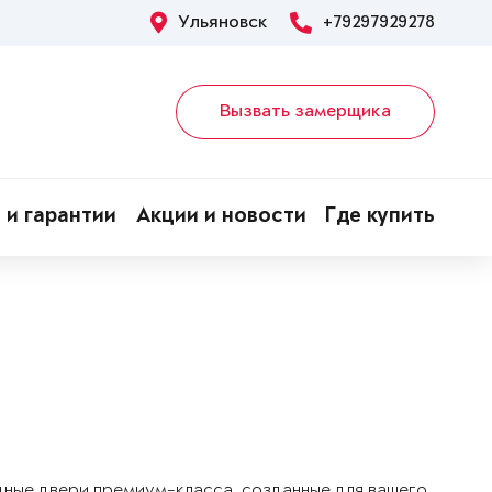
Ульяновск
+79297929278
Вызвать замерщика
 и гарантии
Акции и новости
Где купить
дные двери премиум-класса, созданные для вашего