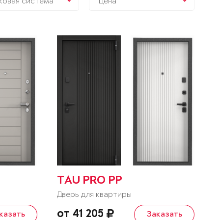
ковая система
Цена
TAU PRO PP
Дверь для квартиры
от 41 205
казать
Заказать