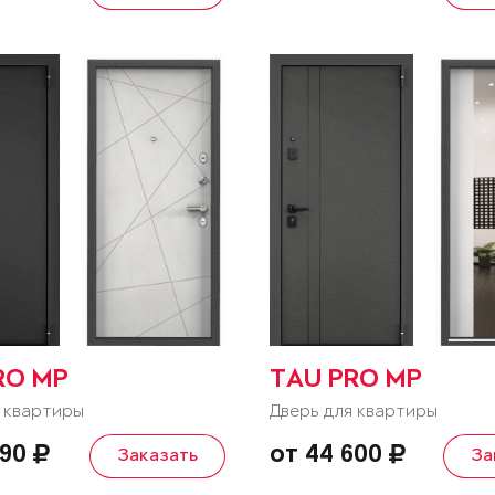
RO MP
TAU PRO MP
 квартиры
Дверь для квартиры
090
от 44 600
Заказать
За