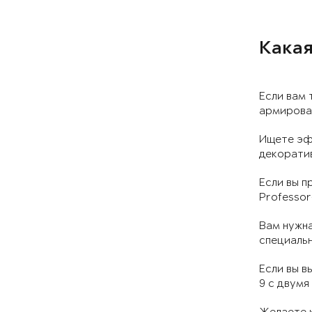
Какая
Если вам 
армирован
Ищете эф
декоратив
Если вы п
Professor
Вам нужна
специальн
Если вы в
9 с двумя