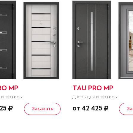
RO MP
TAU PRO MP
 квартиры
Дверь для квартиры
825
от 42 425
Заказать
За