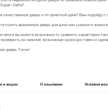
упить надежную входную дверь по привлекательной цене? 
Super-Delta?
 качественную дверь и по приятной цене? Вам подойдут се
те купить временную дверь для дачи или съемного жилья 
аталоге вы имеете возможность сравнить характеристики
 проверить их наличие, возможные сроки доставки и сдела
ою дверь Torex!
и и акции
О компании
Условия во