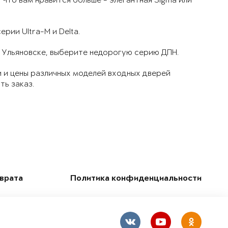
Что вам нравится больше - элегантная Sigma или
рии Ultra-M и Delta.
в Ульяновске, выберите недорогую серию ДПН.
 и цены различных моделей входных дверей
ть заказ.
зврата
Политика конфиденциальности