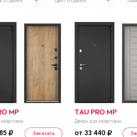
к отделки
Цвет отделки
Зам
RO MP
TAU PRO MP
 квартиры
Дверь для квартиры
685
от 33 440
Заказать
За