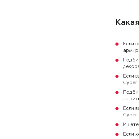
Какая
Если в
армиро
Подбир
декора
Если в
Cyber 
Подбир
защиты
Если в
Cyber
Ищете 
Если х